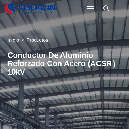
Inicio
Productos
Conductor De Aluminio
Reforzado Con Acero (ACSR）
10kV