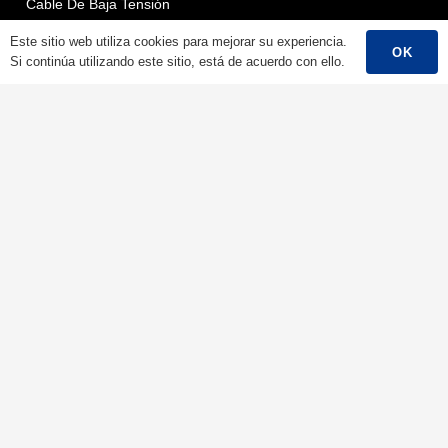
Cable De Baja Tensión
Cable De Media Tensión
Este sitio web utiliza cookies para mejorar su experiencia.
OK
Si continúa utilizando este sitio, está de acuerdo con ello.
Cable De Alta Tensión
Cable De Control
Cable Blindado
Cable Aéreo/Cable ABC
Cable De Energía Renovable
Cable De Incendios
Conductor Desnudo
Contactos
Ningbo Qrunning Cable Co., Ltd.