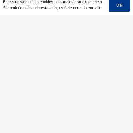
Este sitio web utiliza cookies para mejorar su experiencia.
OK
Si continúa utilizando este sitio, está de acuerdo con ello.
Cable De Alta Tensión
Cable De Control
Cable Blindado
Cable Aéreo/Cable ABC
Cable De Energía Renovable
Cable De Incendios
Conductor Desnudo
Contactos
Ningbo Qrunning Cable Co., Ltd.
chloe@qrunning.com