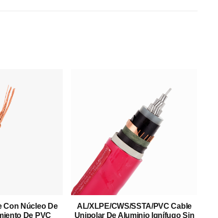
Productos
Cable De Baja Tensión
e Con Núcleo De
AL/XLPE/CWS/SSTA/PVC Cable
Cable De Media Tensión
miento De PVC
Unipolar De Aluminio Ignífugo Sin