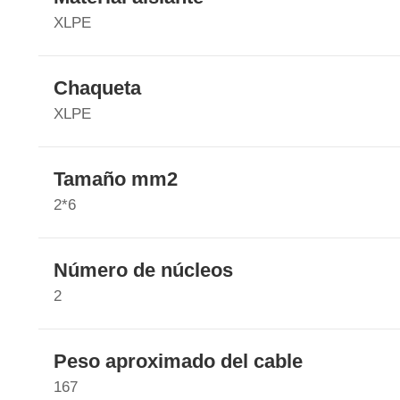
XLPE
Chaqueta
XLPE
Tamaño mm2
2*6
Número de núcleos
2
Peso aproximado del cable
167