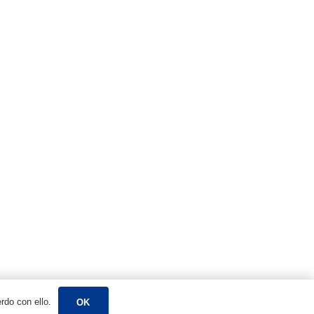
+86 17857441080
No. 99, Carretera Este de Chenshan, Xiaogang,
Ningbo, China
erdo con ello.
OK