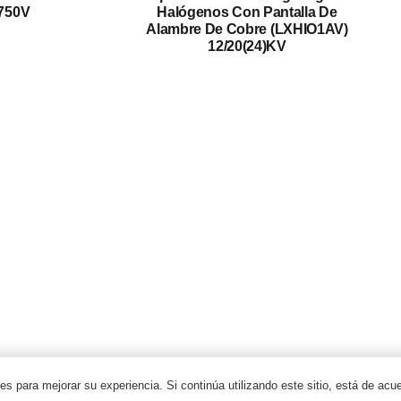
750V
Halógenos Con Pantalla De
Cable De Alta Tensión
Alambre De Cobre (LXHIO1AV)
12/20(24)kV
Cable De Control
Cable Blindado
Cable Aéreo/Cable ABC
Cable De Energía Renovable
Cable De Incendios
Conductor Desnudo
2024 Qrunning Reservados todos los derechos
ies para mejorar su experiencia. Si continúa utilizando este sitio, está de acu