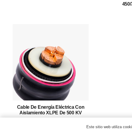
450/
Productos
Historia De Éxito
Ayuda
Póngase En Contacto Con
Español
Cable De Energía Eléctrica Con
Aislamiento XLPE De 500 KV
Este sitio web utiliza cook