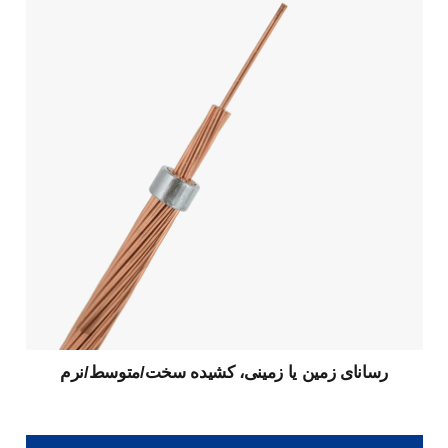
رسانای زمین یا زمینی، کشیده سخت/متوسط/نرم