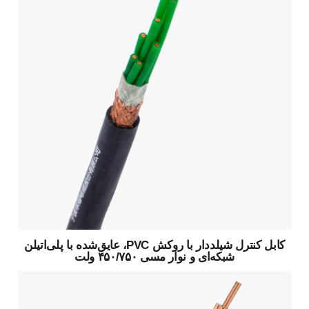
کابل کنترل شیلددار با روکش PVC، عایق‌شده با پلی‌اتیلن
شبکه‌ای و نوار مسی ۴۵۰/۷۵۰ ولت