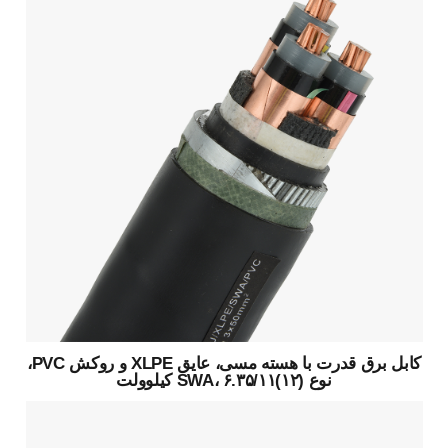
کابل برق قدرت با هسته مسی، عایق XLPE و روکش PVC،
نوع SWA، ۶.۳۵/۱۱(۱۲) کیلوولت