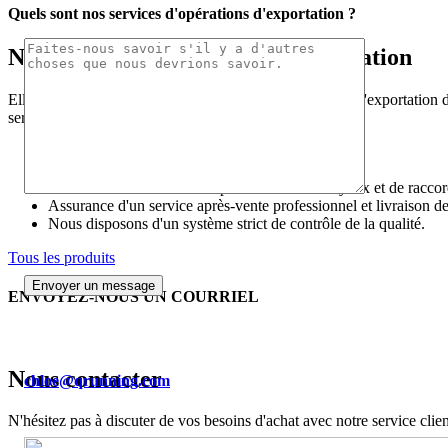
Quels sont nos services d'opérations d'exportation ?
Nos services d'opérations d'exportation
Elle se consacre au développement, à la production et à l'exportation d
services de production :
Solutions personnalisées
OEM/ODM
Nous sommes un fabricant professionnel de tuyaux et de racco
Assurance d'un service après-vente professionnel et livraison de
Nous disposons d'un système strict de contrôle de la qualité.
Tous les produits
ENVOYEZ-NOUS UN COURRIEL
chloe@qrunning.com
Nous contacter
chloe@qrunning.com
N'hésitez pas à discuter de vos besoins d'achat avec notre service clien