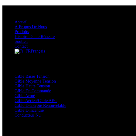
Menu principal
Accueil
Aide rapide : Contactez l'un de nos experts et nous vous répon
À Propos De Nous
Produits
Histoire D'une Réussite
Soutien
Contact
Français
Produits
Câble Basse Tension
Câble Moyenne Tension
Câble Haute Tension
Câble De Commande
Câble Armé
Câble Aérien/câble ABC
Câble D'énergie Renouvelable
Câble D'incendie
Conducteur Nu
Contacts