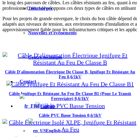
le long des parcours de câbles. Les câbles résistants au feu, quant à 
professionnel, nous développons ces deux types de câbles en utilisant 
Télécharger
Pour les projets de grande envergure, le choix du bon câble dépend des 
adaptés aux niveaux de tension, aux environnements d'installation et a
approvisionnement fiable pour les infrastructures critiques et les applic
Nouvelles et événements
Centre technique
Câble D'alimentation Électrique De Classe B, Ignifuge Et Résistant Au
Feu 0,6/1kV
Contact
Câble Ignifuge Et Résistant Au Feu De Classe B1 (pour Le Transit
Ferroviaire) 0,6/1kV
Français
Câble PVC Basse Tension 0,6/1kV
English