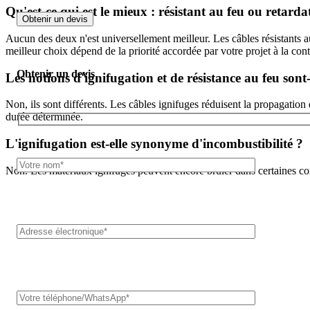
Qu'est-ce qui est le mieux : résistant au feu ou retard
Obtenir un devis
Aucun des deux n'est universellement meilleur. Les câbles résistants au
meilleur choix dépend de la priorité accordée par votre projet à la co
Obtenir un devis
Les notions d'ignifugation et de résistance au feu sont-
Non, ils sont différents. Les câbles ignifuges réduisent la propagatio
durée déterminée.
L'ignifugation est-elle synonyme d'incombustibilité ?
Non. Les matériaux ignifuges peuvent encore brûler dans certaines cond