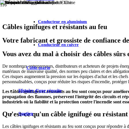
Conducteur en aluminium
Câbles ignifuges et résistants au feu
Votre fabricant et grossiste de confiance de
Conducteur en cuivre
Vous avez du mal à choisir des câbles sûrs 
De nombreux entrepreneurs, distributeurs et acheteurs de projets énergé
Câble marin
matériaux de mauvaise qualité, des normes peu claires et des allégation
Ces risques augmentent la pression sur les équipes d'achat et les chefs 
personnalisables, conçus pour réduire les risques d'incendie, protéger l
Histoire d'une réussite
Les câbles ignifuges et résistants au feu sont conçus pour améliore
propagation des flammes, préservent l'intégrité des circuits et rép
industriels où la fiabilité et la protection contre l'incendie sont esse
Qu'est-ce qu'un câble ignifugé ou résistant
Soutien
Les câbles ignifuges et résistants au feu sont conçus pour répondre à d