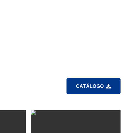
Condutor De Alumínio Reforçado Com Aço 0,6/1kV
CATÁLOGO