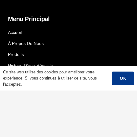
Menu Principal
Accueil
À Propos De Nous
Produits
Histoire D'une Réussite
Ce site web utilise des cookies pour améliorer votre
Soutien
expérience. Si vous continuez à utiliser ce site, vous
OK
l'acceptez.
Contact
Français
Produits