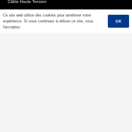
Câble Haute Tension
Câble De Commande
Ce site web utilise des cookies pour améliorer votre
expérience. Si vous continuez à utiliser ce site, vous
OK
Câble Armé
l'acceptez.
Câble Aérien/câble ABC
Câble D'énergie Renouvelable
Câble D'incendie
Conducteur Nu
Contacts
Ningbo Qrunning Cable Co, Ltd.
chloe@qrunning.com
+86 17857441080