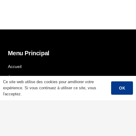
Menu Principal
Accueil
À Propos De Nous
Ce site web utilise des cookies pour améliorer votre
expérience. Si vous continuez à utiliser ce site, vous
OK
Produits
l'acceptez.
Histoire D'une Réussite
Soutien
Contact
Français