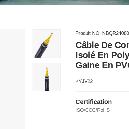
Produit NO.
NBQR24080
Câble De Co
Isolé En Pol
Gaine En PVC
KYJV22
Certification
ISO/CCC/RoHS