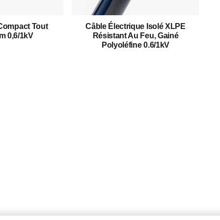
Câble Moyenne Tension
Compact Tout
Câble Électrique Isolé XLPE
Câble Haute Tension
m 0,6/1kV
Résistant Au Feu, Gainé
Polyoléfine 0.6/1kV
Câble De Commande
Câble Armé
Câble Aérien/câble ABC
Câble D'énergie Renouvelable
Câble D'incendie
Conducteur Nu