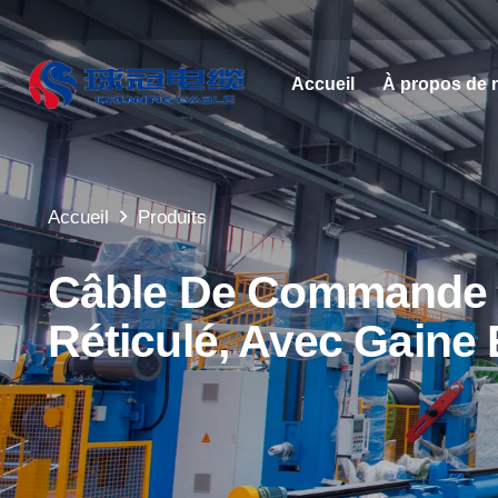
Accueil
À propos de 
Accueil
Produits
Câble De Commande A
Réticulé, Avec Gaine