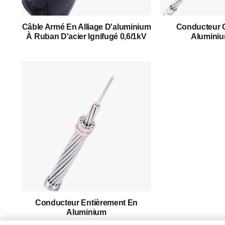
À Propos De Nous
Câble Armé En Alliage D'aluminium
Conducteur 
Produits
À Ruban D'acier Ignifugé 0,6/1kV
Aluminiu
Histoire D'une Réussite
Soutien
Contact
Français
Conducteur Entièrement En
Aluminium