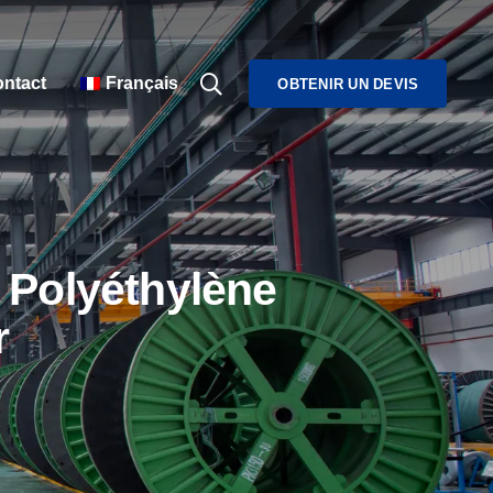
ntact
Français
OBTENIR UN DEVIS
 Polyéthylène
r