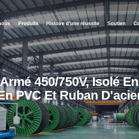
nous
Produits
Histoire d'une réussite
Soutien
Co
rmé 450/750V, Isolé En
 En PVC Et Ruban D'acie