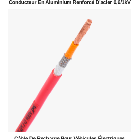
Conducteur En Aluminium Renforcé D'acier 0,6/1kV
Câble De Recharge Pour Véhicules Électriques