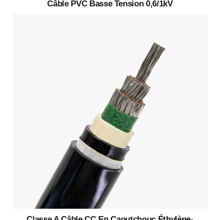
Câble PVC Basse Tension 0,6/1kV
Classe A Câble CC En Caoutchouc Éthylène-