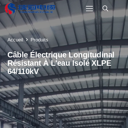
Accueil
Produits
Câble Électrique Longitudinal
Résistant À L'eau Isolé XLPE
64/110kV