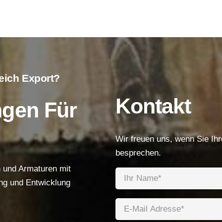
eich Export?
Produkte
Kontakt
ngen Für
Niederspannungskabel
Mittelspannungskabel
Wir freuen uns, wenn Sie Ih
besprechen.
Hochspannungskabel
n und Armaturen mit
Steuerkabel
ng und Entwicklung
Gepanzertes Kabel
Freileitung/ABC-Kabel