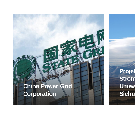
Proje
Strom
China Power Grid
Umwa
Corporation
Sichu