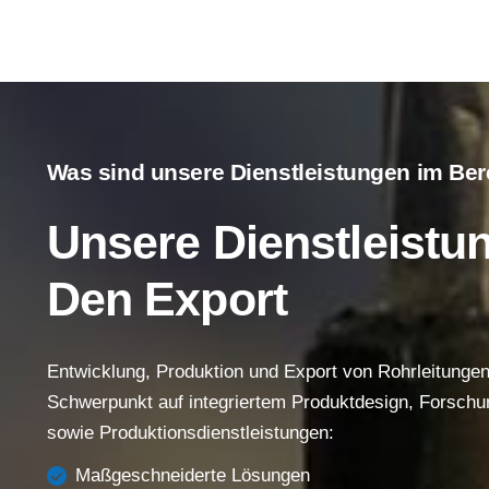
Was sind unsere Dienstleistungen im Ber
Hauptmenü
Unsere Dienstleistu
Startseite
Den Export
Über Uns
Produkte
Entwicklung, Produktion und Export von Rohrleitunge
Erfolgsgeschichte
Schwerpunkt auf integriertem Produktdesign, Forschu
Unterstützung
sowie Produktionsdienstleistungen:
Kontakt
Maßgeschneiderte Lösungen