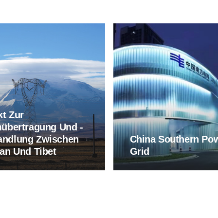
kt Zur
übertragung Und -
ndlung Zwischen
China Southern Po
an Und Tibet
Grid