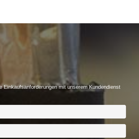
Kontakte
Ningbo Qrunning Cable GmbH.
chloe@qrunning.com
re Einkaufsanforderungen mit unserem Kundendienst
+86 17857441080
Nr. 99 Chenshan East Road, Xiaogang, Ningbo,
China