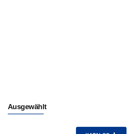
Kupferband Geschirmtes Weiches Steuerkabel
450/750V
1
2
3
Ausgewählt