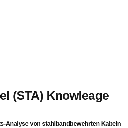
Flammwidriges XLPE-Isoliertes Elektrisches Stromkabel
Mit Kupferkern 26/35 KV
1
2
el (STA) Knowleage
ts-Analyse von stahlbandbewehrten Kabeln