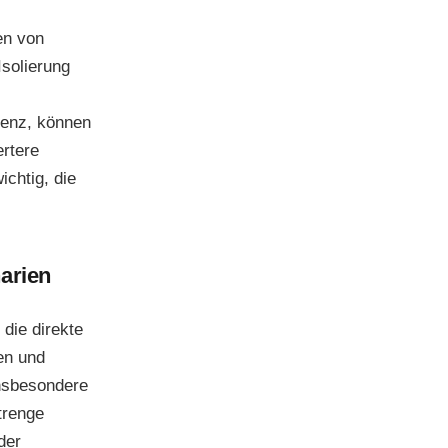
en von
solierung
ienz, können
ertere
chtig, die
arien
die direkte
en und
insbesondere
trenge
der