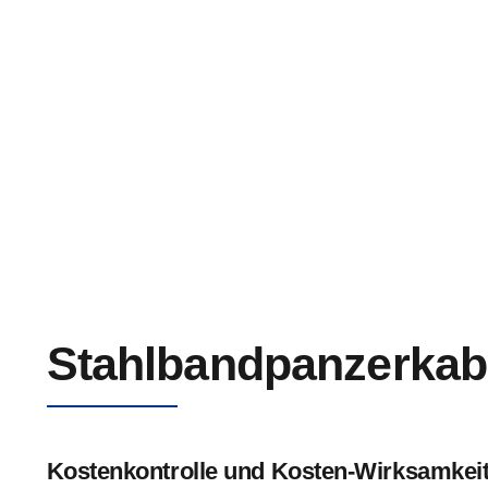
Kupferkern XLPE-Isoliertes Elektrisches Stromkabel
8,7/15kV
Stahlbandpanzerkab
Kostenkontrolle und Kosten-Wirksamkei