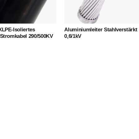
Produkte
XLPE-Isoliertes
Aluminiumleiter Stahlverstärkt
 Stromkabel 290/500KV
0,6/1kV
Niederspannungskabel
Mittelspannungskabel
Hochspannungskabel
Steuerkabel
Gepanzertes Kabel
Freileitung/ABC-Kabel
Kabel Für Erneuerbare Energie
Feuer Kabel
Blanker Leiter