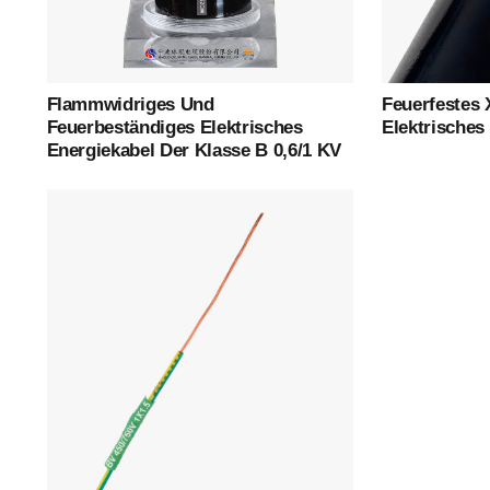
Hauptmenü
Flammwidriges Und
Feuerfestes 
Feuerbeständiges Elektrisches
Elektrisches
Startseite
Energiekabel Der Klasse B 0,6/1 KV
Über Uns
Produkte
Erfolgsgeschichte
Unterstützung
Kontakt
Deutsch