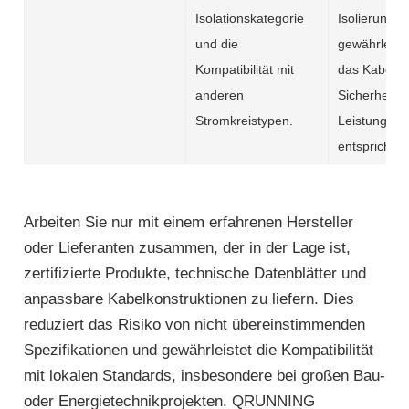
Isolationskategorie
Isolierung u
und die
gewährleiste
Kompatibilität mit
das Kabel d
anderen
Sicherheits-
Stromkreistypen.
Leistungsst
entspricht.
Arbeiten Sie nur mit einem erfahrenen Hersteller
oder Lieferanten zusammen, der in der Lage ist,
zertifizierte Produkte, technische Datenblätter und
anpassbare Kabelkonstruktionen zu liefern. Dies
reduziert das Risiko von nicht übereinstimmenden
Spezifikationen und gewährleistet die Kompatibilität
mit lokalen Standards, insbesondere bei großen Bau-
oder Energietechnikprojekten. QRUNNING