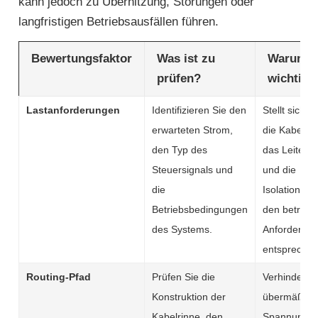
kann jedoch zu Überhitzung, Störungen oder
langfristigen Betriebsausfällen führen.
Bewertungsfaktor
Was ist zu
Warum e
prüfen?
wichtig i
Lastanforderungen
Identifizieren Sie den
Stellt sicher
erwarteten Strom,
die Kabelgr
den Typ des
das Leiterma
Steuersignals und
und die
die
Isolationsle
Betriebsbedingungen
den betriebl
des Systems.
Anforderun
entsprechen
Routing-Pfad
Prüfen Sie die
Verhindert
Konstruktion der
übermäßige
Kabelrinne, den
Spannungen