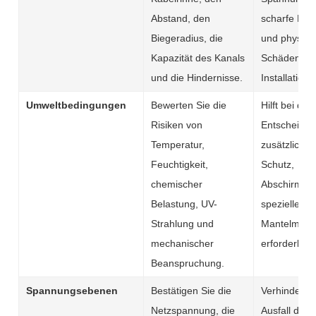
Abstand, den
scharfe Bie
Biegeradius, die
und physisc
Kapazität des Kanals
Schäden bei
und die Hindernisse.
Installation.
Umweltbedingungen
Bewerten Sie die
Hilft bei der
Risiken von
Entscheidun
Temperatur,
zusätzlicher
Feuchtigkeit,
Schutz,
chemischer
Abschirmun
Belastung, UV-
spezielle
Strahlung und
Mantelmater
mechanischer
erforderlich 
Beanspruchung.
Spannungsebenen
Bestätigen Sie die
Verhindert 
Netzspannung, die
Ausfall der