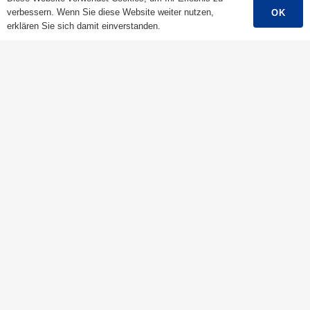
Niederspannungskabel
verbessern. Wenn Sie diese Website weiter nutzen,
OK
Mittelspannungskabel
erklären Sie sich damit einverstanden.
Hochspannungskabel
Steuerkabel
Gepanzertes Kabel
Freileitung/ABC-Kabel
Kabel Für Erneuerbare Energie
Feuer Kabel
Blanker Leiter
Kontakte
Ningbo Qrunning Cable GmbH.