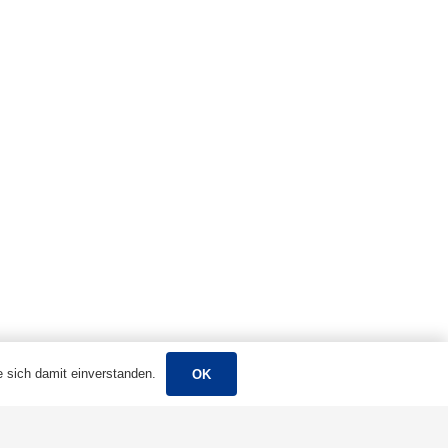
Nr. 99 Chenshan East Road, Xiaogang, Ningbo,
China
 sich damit einverstanden.
OK