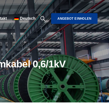
takt
Deutsch
ANGEBOT EINHOLEN
mkabel 0,6/1kV