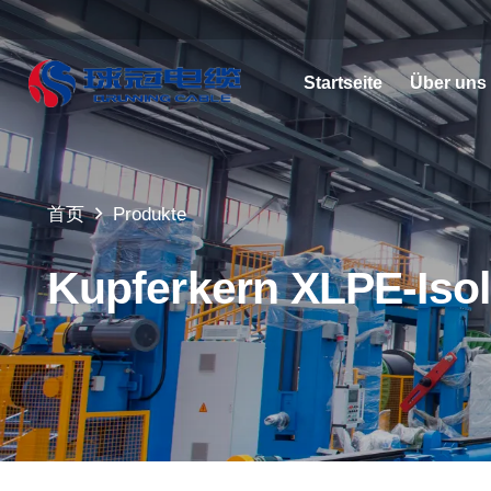
Startseite
Über uns
首页
Produkte
Kupferkern XLPE-Isol