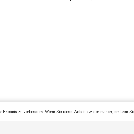
Steuerkabel
Gepanzertes Kabel
Freileitung/ABC-Kabel
Kabel Für Erneuerbare Energie
Feuer Kabel
Blanker Leiter
© 2024 Qrunning Alle Rechte vorbehalten
 Erlebnis zu verbessern. Wenn Sie diese Website weiter nutzen, erklären Sie