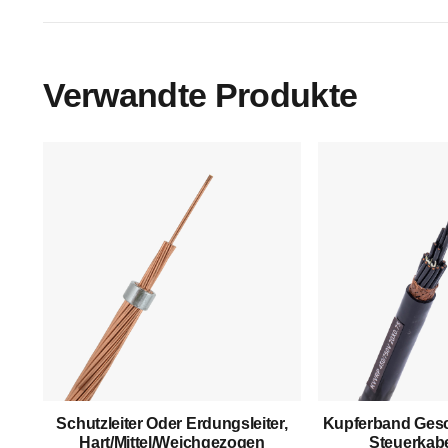
Verwandte Produkte
Hauptmenü
Startseite
Über Uns
Produkte
Schutzleiter Oder Erdungsleiter,
Kupferband Gesc
Hart/mittel/weichgezogen
Steuerkabe