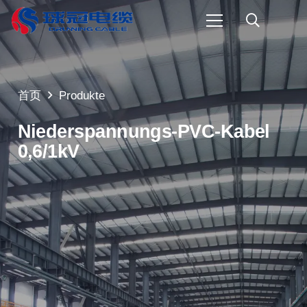
首页
Produkte
Niederspannungs-PVC-Kabel
0,6/1kV